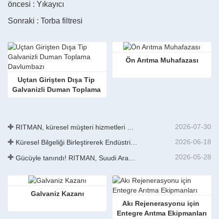
öncesi : Yıkayıcı
Sonraki : Torba filtresi
Ön Arıtma Muhafazası
Uçtan Girişten Dışa Tip 
Galvanizli Duman Toplama 
Davlumbazı
2026-07-30
RITMAN, küresel müşteri hizmetleri merkezini açarak dünya çapındaki müşterilere yönelik tam yaşam döngüsü desteğini artırıyor
2026-06-18
Küresel Bilgeliği Birleştirerek Endüstriyel Dönüşümü Hızlandırmak | GalvInfo Çin Uluslararası Yüksek Kaliteli Sürekli Galvanizleme Teknolojisi Eğitimi Başarıyla Tamamlandı
2026-05-28
Gücüyle tanındı! RITMAN, Suudi Arabistan’dan bir başka siparişi daha aldı.
Galvaniz Kazanı
Akı Rejenerasyonu için 
Entegre Arıtma Ekipmanları