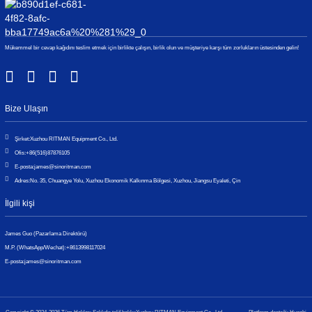
Mükemmel bir cevap kağıdını teslim etmek için birlikte çalışın, birlik olun ve müşteriye karşı tüm zorlukların üstesinden gelin!
Bize Ulaşın
Şirket:
Xuzhou RITMAN Equipment Co., Ltd.
Ofis:
+86(516)87876105
E-posta:
james@sinoritman.com
Adres:
No. 35, Chuangye Yolu, Xuzhou Ekonomik Kalkınma Bölgesi, Xuzhou, Jiangsu Eyaleti, Çin
İlgili kişi
James Guo (Pazarlama Direktörü)
M.P. (WhatsApp/Wechat):
+8613998117024
E-posta:
james@sinoritman.com