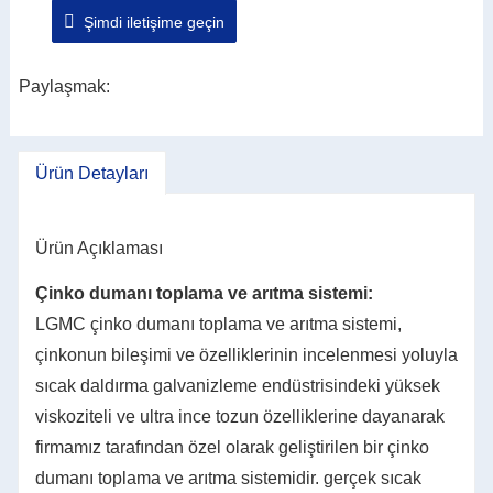
Şimdi iletişime geçin
Otomasyon teknolojisinin uygulanmasıyla ekipmanın
çalışması daha güvenilir, istikrarlı ve akıllı hale gelir.
Bu sistemin ana ekipmanı çinko duman toplama
Paylaşmak:
sistemi, çinko duman darbeli toz giderme sistemi ve
otomatik kontrol sisteminden oluşmaktadır.
Ürün Detayları
Ürün Açıklaması
Çinko dumanı toplama ve arıtma sistemi:
LGMC çinko dumanı toplama ve arıtma sistemi,
çinkonun bileşimi ve özelliklerinin incelenmesi yoluyla
sıcak daldırma galvanizleme endüstrisindeki yüksek
viskoziteli ve ultra ince tozun özelliklerine dayanarak
firmamız tarafından özel olarak geliştirilen bir çinko
dumanı toplama ve arıtma sistemidir. gerçek sıcak