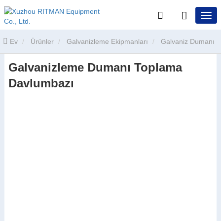
Ev
Ürünler
Galvanizleme Ekipmanları
Galvaniz Dumanı
Galvanizleme Dumanı Toplama
Toplama ve Arıtma Sistemi
Galvanizleme Dumanı Toplama
Davlumbazı
Davlumbazı