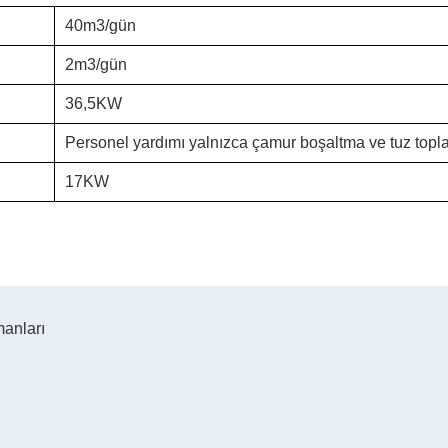
40m3/gün
2m3/gün
36,5KW
Personel yardımı yalnızca çamur boşaltma ve tuz topla
17KW
manları