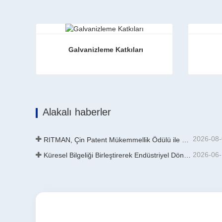
Galvanizleme Katkıları
Galvanizleme Katkıları
Galvani
Şimdi iletişime geçin
Şimd
Alakalı haberler
2026-08
RITMAN, Çin Patent Mükemmellik Ödülü ile Onurlandırıldı
2026-06
Küresel Bilgeliği Birleştirerek Endüstriyel Dönüşümü Hızlandırmak | GalvInfo Çin Uluslararası Yüksek Kaliteli Sürekli Galvanizleme Teknolojisi Eğitimi Başarıyla Tamamlandı