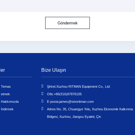
Göndermek
ler
Bize Ulaşın
Temas
Şirket:
Xuzhou RITMAN Equipment Co., Ltd.
etmek
Ofis:
+86(516)87876105
Hakkımızda
E-posta:
james@sinoritman.com
İndirmek
Adres:
No. 35, Chuangye Yolu, Xuzhou Ekonomik Kalkınma
Bölgesi, Xuzhou, Jiangsu Eyaleti, Çin