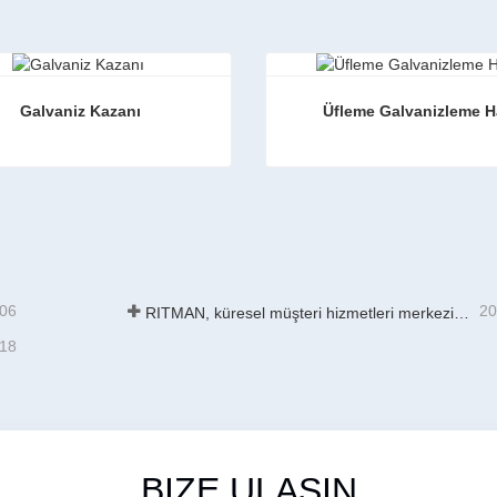
Galvaniz Kazanı
Üfleme Galvanizleme Ha
z Kazanı
Üfleme Galvanizleme Hattı
i iletişime geçin
Şimdi iletişime geçin
-06
20
RITMAN, küresel müşteri hizmetleri merkezini açarak dünya çapındaki müşterilere yönelik tam yaşam döngüsü desteğini artırıyor
-18
BİZE ULAŞIN