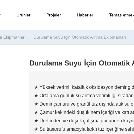
r
Ürünler
Projeler
Haberler
Temas etme
a Ekipmanları
Durulama Suyu İçin Otomatik Arıtma Ekipmanları
Durulama Suyu İçin Otomatik 
★ Yüksek verimli katalitik oksidasyon demir gi
★ Ortalama günlük su arıtma verimliliği sıradan
★ Demir çamuru ve granül tuz dışında atık su 
★ Çamur kekindeki düşük nem içeriği ve katı atı
★ Üretimden ve düşük çalışma gücünden kaynakl
★ Su tasarrufu amacıyla farklı tuz içeriğine sah