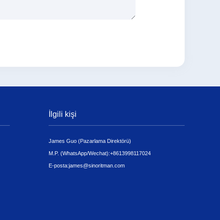
İlgili kişi
James Guo (Pazarlama Direktörü)
M.P. (WhatsApp/Wechat):
+8613998117024
E-posta:
james@sinoritman.com