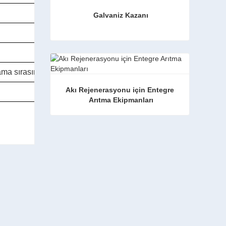
Galvaniz Kazanı
Galvaniz Kazanı
Şimdi iletişime geçin
ma sırasında gereklidir
Akı Rejenerasyonu için Entegre 
Arıtma Ekipmanları
Akı Rejenerasyonu için Entegre Arıtma Ekipmanları
Şimdi iletişime geçin