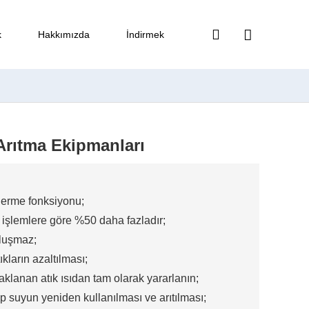
k
Hakkımızda
İndirmek
Arıtma Ekipmanları
derme fonksiyonu;
 işlemlere göre %50 daha fazladır;
oluşmaz;
kların azaltılması;
anan atık ısıdan tam olarak yararlanın;
ip suyun yeniden kullanılması ve arıtılması;