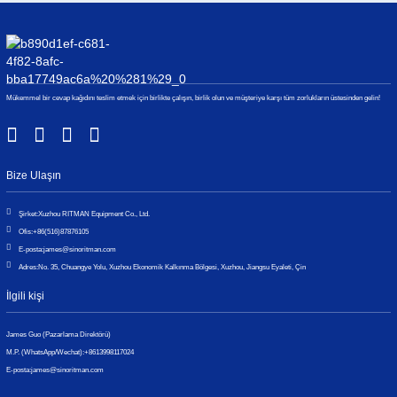
Mükemmel bir cevap kağıdını teslim etmek için birlikte çalışın, birlik olun ve müşteriye karşı tüm zorlukların üstesinden gelin!
Bize Ulaşın
Şirket:
Xuzhou RITMAN Equipment Co., Ltd.
Ofis:
+86(516)87876105
E-posta:
james@sinoritman.com
Adres:
No. 35, Chuangye Yolu, Xuzhou Ekonomik Kalkınma Bölgesi, Xuzhou, Jiangsu Eyaleti, Çin
İlgili kişi
James Guo (Pazarlama Direktörü)
M.P. (WhatsApp/Wechat):
+8613998117024
E-posta:
james@sinoritman.com