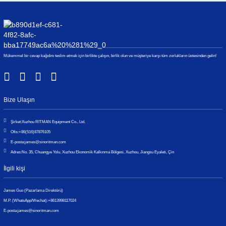
Mükemmel bir cevap kağıdını teslim etmek için birlikte çalışın, birlik olun ve müşteriye karşı tüm zorlukların üstesinden gelin!
Bize Ulaşın
Şirket:
Xuzhou RITMAN Equipment Co., Ltd.
Ofis:
+86(516)87876105
E-posta:
james@sinoritman.com
Adres:
No. 35, Chuangye Yolu, Xuzhou Ekonomik Kalkınma Bölgesi, Xuzhou, Jiangsu Eyaleti, Çin
İlgili kişi
James Guo (Pazarlama Direktörü)
M.P. (WhatsApp/Wechat):
+8613998117024
E-posta:
james@sinoritman.com