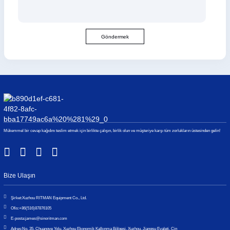
Göndermek
Mükemmel bir cevap kağıdını teslim etmek için birlikte çalışın, birlik olun ve müşteriye karşı tüm zorlukların üstesinden gelin!
Bize Ulaşın
Şirket:
Xuzhou RITMAN Equipment Co., Ltd.
Ofis:
+86(516)87876105
E-posta:
james@sinoritman.com
Adres:
No. 35, Chuangye Yolu, Xuzhou Ekonomik Kalkınma Bölgesi, Xuzhou, Jiangsu Eyaleti, Çin